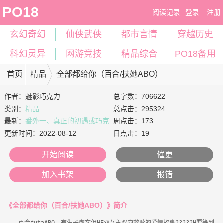
PO18
阅读记录
登录
注册
玄幻奇幻
仙侠武侠
都市言情
穿越历史
科幻灵异
网游竞技
精品综合
PO18备用
首页
精品
全部都给你（百合/扶她ABO）
作者：
魅影巧克力
总字数：706622
类别：
精品
总点击：295324
最新：
番外一、真正的初遇或巧克
周点击：173
力糖（二/二）
更新时间：
2022-08-12
日点击：19
开始阅读
催更
加入书架
报错
《全部都给你（百合/扶她ABO）》简介
    百合futaABO、有生子虐文但HE双女主双向救赎的爱情故事?????H要等到