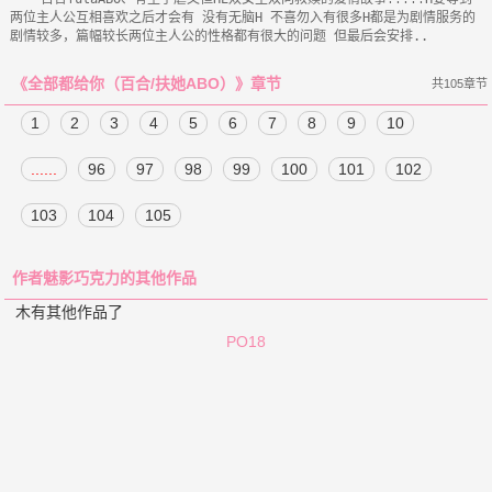
两位主人公互相喜欢之后才会有 没有无脑H 不喜勿入有很多H都是为剧情服务的
《全部都给你（百合/扶她ABO）》章节
共105章节
1
2
3
4
5
6
7
8
9
10
......
96
97
98
99
100
101
102
103
104
105
作者魅影巧克力的其他作品
木有其他作品了
PO18